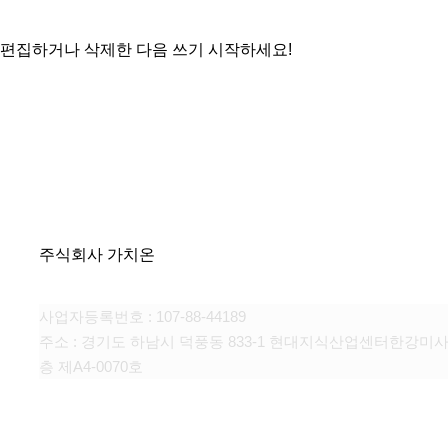
 편집하거나 삭제한 다음 쓰기 시작하세요!
주식회사 가치온
사업자등록번호 : 107-88-44189
주소 : 경기도 하남시 덕풍동 833-1 현대지식산업센터한강미사
층 제A4-0070호