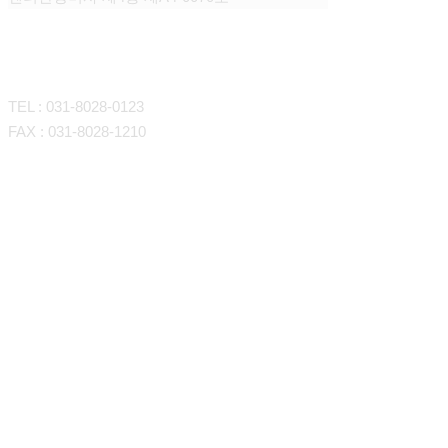
CONTACT
TEL : 031-8028-0123
FAX : 031-8028-1210
회사소개
판매대행
인사말
조직도
운영대행
판매대행이란
연혁
업무 프로세스
포트폴리오
오시는길
운영대행이란
제휴 쇼핑몰
업무 프로세스
고객지원
서비스 요금
포트폴리오
제휴 쇼핑몰