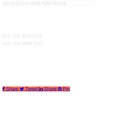
센터한강미사 제4층 제A4-0070호
CONTACT
TEL : 031-8028-0123
FAX : 031-8028-1210
Share
Tweet
Share
Pin
회사소개
판매대행
인사말
조직도
운영대행
판매대행이란