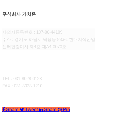
주식회사 가치온
사업자등록번호 : 107-88-44189
주소 : 경기도 하남시 덕풍동 833-1 현대지식산업
센터한강미사 제4층 제A4-0070호
CONTACT
TEL : 031-8028-0123
FAX : 031-8028-1210
Share
Tweet
Share
Pin
회사소개